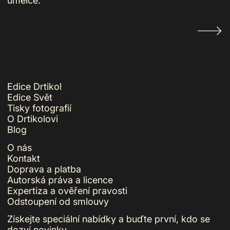
umělce.
Starší p
Edice Drtikol
Edice Svět
Tisky fotografií
O Drtikolovi
Blog
O nás
Kontakt
Doprava a platba
Autorská práva a licence
Expertiza a ověření pravosti
Odstoupení od smlouvy
Získejte speciální nabídky a buďte první, kdo se
dozví novinky