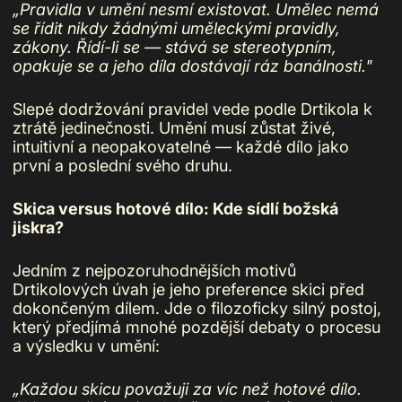
„Pravidla v umění nesmí existovat. Umělec nemá
se řídit nikdy žádnými uměleckými pravidly,
zákony. Řídí-li se — stává se stereotypním,
opakuje se a jeho díla dostávají ráz banálnosti."
Slepé dodržování pravidel vede podle Drtikola k
ztrátě jedinečnosti. Umění musí zůstat živé,
intuitivní a neopakovatelné — každé dílo jako
první a poslední svého druhu.
Skica versus hotové dílo: Kde sídlí božská
jiskra?
Jedním z nejpozoruhodnějších motivů
Drtikolových úvah je jeho preference skici před
dokončeným dílem. Jde o filozoficky silný postoj,
který předjímá mnohé pozdější debaty o procesu
a výsledku v umění:
„Každou skicu považuji za víc než hotové dílo.