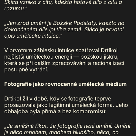
Skica vzniká z citu, kdežto hotové dílo z citu a
rozumu."
„Jen zrod umění je Božské Podstaty, kdežto na
dokončeném díle lpí tíha země. Skica je prvotní
opis umělecké intuice."
V prvotním záblesku intuice spatřoval Drtikol
nejčistší uměleckou energii — božskou jiskru,
která se při dalším zpracovávání a racionalizaci
postupně vytrácí.
Fotografie jako rovnocenné umělecké médium
Drtikol žil v době, kdy se fotografie teprve
prosazovala jako legitimní umělecká forma. Jeho
obhajoba byla přímá a bez kompromisů:
„Je směšné říkat, že fotografie není umění. Umění
je něco mnohem, mnohem hlubšího, něco, co