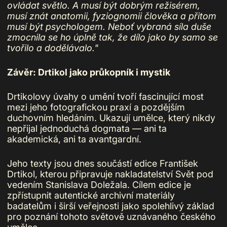
ovládat světlo. A musí být dobrým režisérem,
musí znát anatomii, fyziognomii člověka a přitom
musí být psychologem. Neboť vybraná síla duše
zmocnila se ho úplně tak, že dílo jako by samo se
tvořilo a dodělávalo."
Závěr: Drtikol jako průkopník i mystik
Drtikolovy úvahy o umění tvoří fascinující most
mezi jeho fotografickou praxí a pozdějším
duchovním hledáním. Ukazují umělce, který nikdy
nepřijal jednoduchá dogmata — ani ta
akademická, ani ta avantgardní.
Jeho texty jsou dnes součástí edice František
Drtikol, kterou připravuje nakladatelství Svět pod
vedením Stanislava Doležala. Cílem edice je
zpřístupnit autentické archivní materiály
badatelům i širší veřejnosti jako spolehlivý základ
pro poznání tohoto světově uznávaného českého