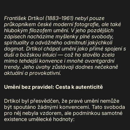
František Drtikol (1883–1961) nebyl pouze
průkopníkem české moderní fotografie, ale také
hlubokým filozofem umění. V jeho pozdějších
zápisech nacházíme myšlenky plné svobody,
spirituality a odvážného odmítnutí jakýchkoli
dogmat. Drtikol chápal umění jako přímé spojení s
duší a božskou intuicí — což ho stavělo zcela
mimo tehdejší konvence i mnohé avantgardní
trendy. Jeho úvahy zůstávají dodnes nečekaně
aktuální a provokativní.
Umění bez pravidel: Cesta k autenticitě
Drtikol byl přesvědčen, že pravé umění nemůže
být spoutáno žádnými konvencemi. Tato svoboda
pro něj nebyla vzdorem, ale podmínkou samotné
existence umělecké hodnoty: