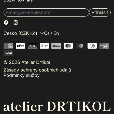
Přihlásit
E-mailová adresa
Země/oblast
Jazyk
Česko (CZK Kč)
Cs
/
En
© 2026
Atelier Drtikol
Zásady ochrany osobních údajů
Podmínky služby