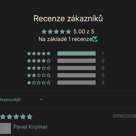
Recenze zákazníků
5.00 z 5
Na základě 1 recenze
1
0
0
0
0
Sort by
01/10/2026
Pavel Kromer