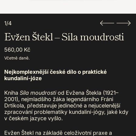
1/4
Evžen Štekl – Síla moudrosti
Běžná cena
560,00 Kč
Včetně daně.
Nejkomplexnější české dílo o praktické
kundaliní-józe
Kniha
Síla moudrosti
od Evžena Štekla (1921–
2001), nejmladšího žáka legendárního Fráni
Drtikola, představuje jedinečné a nejucelenější
zpracování problematiky kundaliní-jógy, jaké kdy
v českém jazyce vyšlo.
Evžen Štekl na základě celoživotní praxe a