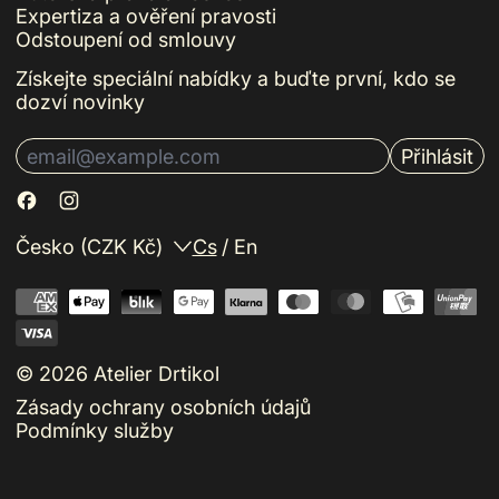
Expertiza a ověření pravosti
Odstoupení od smlouvy
Získejte speciální nabídky a buďte první, kdo se
dozví novinky
Přihlásit
E-mailová adresa
Země/oblast
Jazyk
Česko (CZK Kč)
Cs
/
En
© 2026
Atelier Drtikol
Zásady ochrany osobních údajů
Podmínky služby