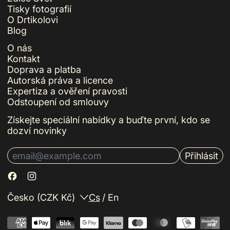
Tisky fotografií
O Drtikolovi
Blog
O nás
Kontakt
Doprava a platba
Autorská práva a licence
Expertiza a ověření pravosti
Odstoupení od smlouvy
Získejte speciální nabídky a buďte první, kdo se
dozví novinky
Přihlásit
E-mailová adresa
Země/oblast
Jazyk
Česko (CZK Kč)
Cs
/
En