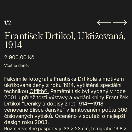
1/2
František Drtikol, Ukřižovaná,
1914
Běžná cena
2.900,00 Kč
Včetně daně.
Faksimile fotografie Františka Drtikola s motivem
ukřižované ženy z roku 1914, vytištěná speciální
technikou
Offlith®.
Pamětní tisk byl vydaný v roce
2001 u příležitosti výstavy a vydání knihy František
Drtikol "Deníky a dopisy z let 1914—1918
věnované Elišce Janské" v limitovaném počtu 300
číslovaných výtisků. Oceněno v soutěži o nejlepší
design roku 2003.
Rozměr včetně pasparty je 33 x 23 cm, fotografie 19,8 x