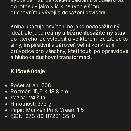
vyzdvižení skrze cvičení čakramů a bdělost až
do lotosu – jako klíč k nejrychlejšímu
duchovnímu vývoji a dosažení osvícení.
Kniha ukazuje osvícení ne jako nedosažitelný
ideál, ale jako
reálný a běžně dosažitelný stav
,
do kterého lze vstoupit a ve kterém lze žít. Je to
silný, inspirativní a zároveň velmi konkrétní
průvodce pro všechny, kteří touží po opravdové
a hluboké duchovní transformaci.
Klíčové údaje:
Počet stran: 208
Rozměr: 15,5 × 18,8 cm
Vazba: V4 šitá
Hmotnost: 373 g
Papír: Munken Print Cream 1,5
ISBN: 978-80-87201-35-0