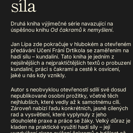
síla
Druhá kniha výjimečné série navazující na
úspěšnou knihu
Od čakramů k nemyšlení
.
Jan Lípa zde pokračuje v hlubokém a otevřeném
předávání Učení Fráni Drtikola se zaměřením na
hadí sílu – kundaliní. Tato kniha je jedním z
nejsilnějších a nejpraktičtějších textů o probuzení
kundaliní, práci s čakrami a cestě k osvícení,
jaké u nás kdy vznikly.
Autor s neobvyklou otevřeností sdílí své dosud
nepublikované osobní prožitky, včetně těch
nejhlubších, které vedly až k samotnému cíli.
Zároveň nabízí řadu konkrétních, jasně cílených
rad a vysvětlení, které vyplynuly z jeho
dlouholeté praxe a práce se žáky. Velký důraz je
kladen na praktické využití hadí síly – její